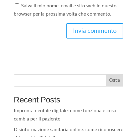
Salva il mio nome, email e sito web in questo
browser per la prossima volta che commento.
A
l
t
e
r
Cerca
n
a
Recent Posts
t
i
Impronta dentale digitale: come funziona e cosa
v
cambia per il paziente
e
Disinformazione sanitaria online: come riconoscere
: