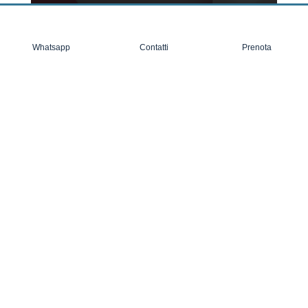
plastico per poi essere fissato con una
lampada polimerizzante.
Whatsapp
Contatti
Prenota
Intarsi
Si eseguono quando la perdita di tessuto
duro è estesa, e bisogna ricostruire parte
del dente.
Generalmente sono destinati a molari e
premolari e sono necessari per garantire la
corretta occlusione dentale.
SISTEMA CAD CAM