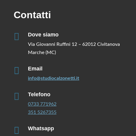
Contatti

Dove siamo
Via Giovanni Ruffini 12 – 62012 Civitanova
Marche (MC)

Email
info@studiocalzonetti.it

Telefono
0733 771962
351 5267355

Whatsapp